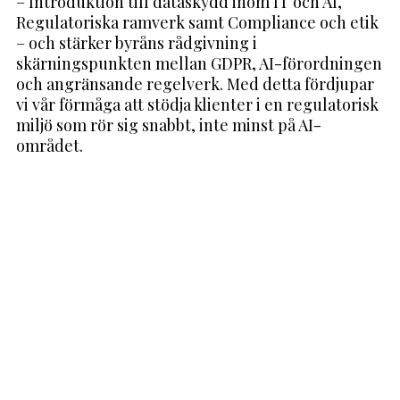
– Introduktion till dataskydd inom IT och AI,
Regulatoriska ramverk samt Compliance och etik
– och stärker byråns rådgivning i
skärningspunkten mellan GDPR, AI-förordningen
och angränsande regelverk. Med detta fördjupar
vi vår förmåga att stödja klienter i en regulatorisk
miljö som rör sig snabbt, inte minst på AI-
området.
Dela.