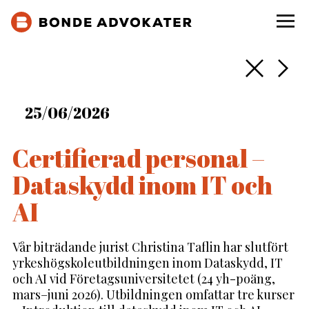
Tillba
För
25
/
06
/
2026
Certifierad personal –
Dataskydd inom IT och
AI
Vår biträdande jurist Christina Taflin har slutfört
yrkeshögskoleutbildningen inom Dataskydd, IT
och AI vid Företagsuniversitetet (24 yh-poäng,
mars–juni 2026). Utbildningen omfattar tre kurser