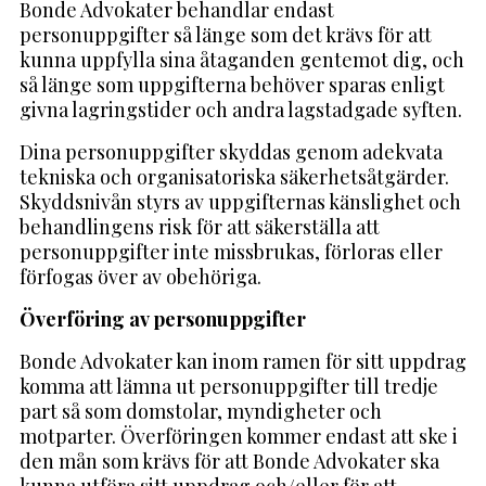
Bonde Advokater behandlar endast
personuppgifter så länge som det krävs för att
kunna uppfylla sina åtaganden gentemot dig, och
så länge som uppgifterna behöver sparas enligt
givna lagringstider och andra lagstadgade syften.
Dina personuppgifter skyddas genom adekvata
tekniska och organisatoriska säkerhetsåtgärder.
Skyddsnivån styrs av uppgifternas känslighet och
behandlingens risk för att säkerställa att
personuppgifter inte missbrukas, förloras eller
förfogas över av obehöriga.
Överföring av personuppgifter
Bonde Advokater kan inom ramen för sitt uppdrag
komma att lämna ut personuppgifter till tredje
part så som domstolar, myndigheter och
motparter. Överföringen kommer endast att ske i
den mån som krävs för att Bonde Advokater ska
kunna utföra sitt uppdrag och/eller för att