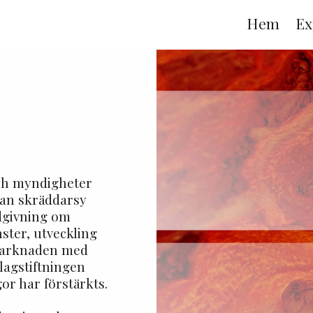
Hem
Ex
 och myndigheter
 kan skräddarsy
ådgivning om
nster, utveckling
-marknaden med
 lagstiftningen
or har förstärkts.